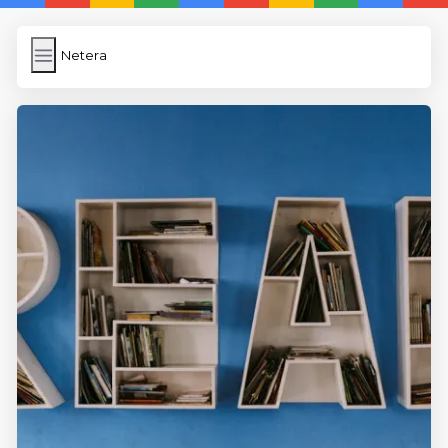
Netera
Netera
İngilizce
Dosya Yükleme
WP Cache
Anasayfa
5 Günde İngilizce
İngilizce
Dil Eğitimi
En Hızlı İngilizce
En Kolay İngilizce