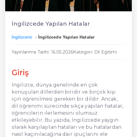
En Ucuz İngilizce
En Uygun İngilizce
İngilizcede Yapılan Hatalar
Hızlı İngilizce
İngilizcemi
İngilizcede Yapılan Hatalar
Yayınlanma Tarihi: 16.05.2026
Kategori: Dil Eğitimi
Giriş
İngilizce, dünya genelinde en çok
konuşulan dillerden biridir ve birçok kişi
için öğrenilmesi gereken bir dildir. Ancak,
dil öğrenimi sürecinde sıkça yapılan hatalar,
öğrencilerin ilerlemesini olumsuz
etkileyebilir. Bu yazıda, İngilizcede yaygın
olarak karşılaşılan hataları ve bu hatalardan
nasıl kaçınılacağına dair ipuçlarını ele