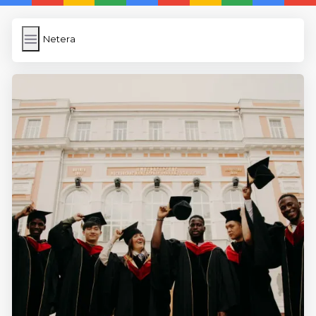
Netera
Netera
İngilizce
Dosya Yükleme
WP Cache
Anasayfa
5 Günde İngilizce
İngilizce
Dil Eğitimi
En Hızlı İngilizce
En Kolay İngilizce