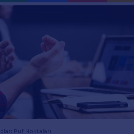
çlar: Püf Noktaları