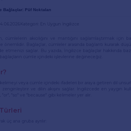
ce Bağlaçlar: Püf Noktaları
04.06.2026
Kategori: En Uygun İngilizce
n, cümlelerin akıcılığını ve mantığını sağlamlaştırmak için b
e önemlidir. Bağlaçlar, cümleler arasında bağlantı kurarak düşü
fade etmenizi sağlar. Bu yazıda, İngilizce bağlaçlar hakkında baz
bağlaçların cümle içindeki işlevlerine değineceğiz.
r?
kelimeyi veya cümle içindeki ifadeleri bir araya getiren dil unsurla
zenginleştirir ve dilin akışını sağlar. İngilizcede en yaygın kul
, "or", "so" ve "because" gibi kelimeler yer alır.
Türleri
ak üç ana gruba ayrılır: