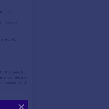
", "or".
r. Örneğin,
herefore",
 to the park, but
mı derinleştirir.
e." burada "and"
Kapat