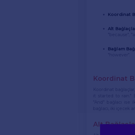
Koordinat B
Alt Bağlaçla
"because", "al
Bağlam Bağl
"however".
Koordinat B
Koordinat bağlaçlar,
it started to rain."
"And" bağlacı ise i
bağlacı, iki içecek ar
Alt Bağlaçla