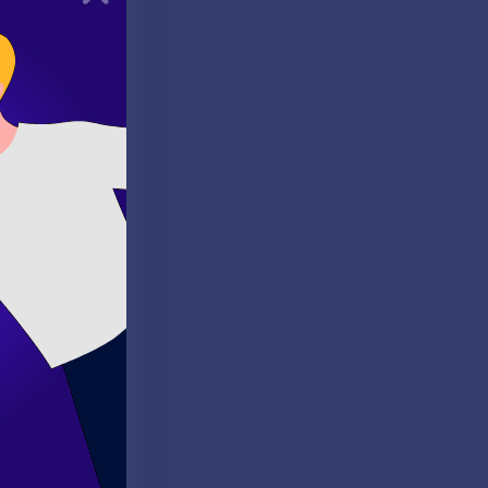
ar. Örneğin, "I
edenini açıklar.
a walk." Burada,
udy; therefore, I
da bir bağlantı
however, we went
f
ını güçlendirir.
ına dikkat edin.