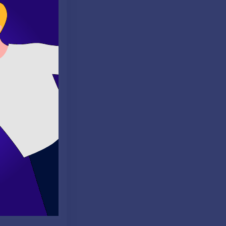
 yazın.
bilgisi
e dış çeviri
metlerini
 çeviri sonuçları
ğunu kontrol