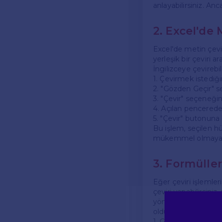
anlayabilirsiniz. Anc
2. Excel'de 
Excel'de metin çevir
yerleşik bir çeviri a
İngilizceye çevirebi
1. Çevirmek istediği
2. "Gözden Geçir" s
3. "Çevir" seçeneğin
4. Açılan pencerede d
5. "Çevir" butonuna 
Bu işlem, seçilen hü
mükemmel olmayabil
3. Formülle
Eğer çeviri işlemler
çeviri yapabilirsiniz
yöntem biraz daha te
oldukça etkilidir.
1. Google Cloud hesa