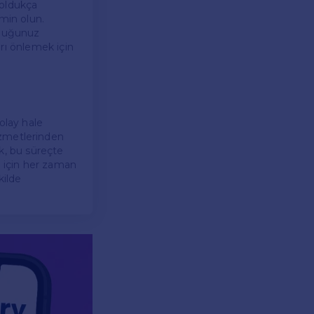
 oldukça
emin olun.
rduğunuz
arı önlemek için
olay hale
 hizmetlerinden
k, bu süreçte
k için her zaman
kilde