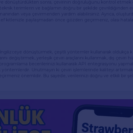
zceye dönüştürdükten sonra, çevirinin doğruluğunu kontrol etmek
 teknik terimlerin ve bağlamın doğru bir şekilde çevrildiğinden 
uzmanından veya çevirmenden yardım alabilirsiniz. Ayrıca, oluştu
hedef kitlenizle paylaşmadan önce gözden geçirmeniz, olası hatal
i İngilizceye dönüştürmek, çeşitli yöntemler kullanarak oldukça k
arlarını değiştirmek, yerleşik çeviri araçlarını kullanmak, dış çeviri
programlama becerilerinizi kullanarak API entegrasyonu yapma
k yöntemlerdir. Unutmayın ki çeviri işlemlerinde kaliteyi artırma
irmeniz önemlidir. Bu sayede, verilerinizi doğru ve etkili bir şe