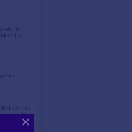
 kendisinde
 bir şekilde
er zaman
.
ller kullanarak
bilirsiniz. Bu
virmek için
Kapat