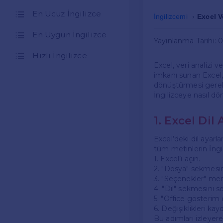
En Ucuz İngilizce
İngilizcemi
Excel V
En Uygun İngilizce
Yayınlanma Tarihi: 
Hızlı İngilizce
Excel, veri analizi v
imkanı sunan Excel, b
dönüştürmesi gereke
İngilizceye nasıl d
1. Excel Dil
Excel’deki dil ayarl
tüm metinlerin İngil
1. Excel’i açın.
2. "Dosya" sekmesin
3. "Seçenekler" me
4. "Dil" sekmesini se
5. "Office gösterim d
6. Değişiklikleri ka
Bu adımları izleyere