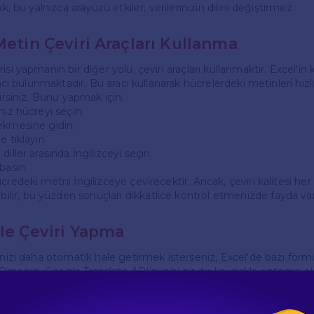
ak, bu yalnızca arayüzü etkiler; verilerinizin dilini değiştirmez.
Metin Çeviri Araçları Kullanma
isi yapmanın bir diğer yolu, çeviri araçları kullanmaktır. Excel'in
racı bulunmaktadır. Bu aracı kullanarak hücrelerdeki metinleri hızlı
lirsiniz. Bunu yapmak için:
niz hücreyi seçin.
ekmesine gidin.
e tıklayın.
iller arasında İngilizceyi seçin.
basın.
credeki metni İngilizceye çevirecektir. Ancak, çeviri kalitesi h
ir, bu yüzden sonuçları dikkatlice kontrol etmenizde fayda var
rle Çeviri Yapma
inizi daha otomatik hale getirmek isterseniz, Excel'de bazı formü
. Örneğin, Google Translate API’si gibi bir dış kaynakla entegre ola
knik bilgi gerektirse de, büyük veri setlerini hızlı bir şekilde çe
bı açın ve Translate API'sini etkinleştirin.