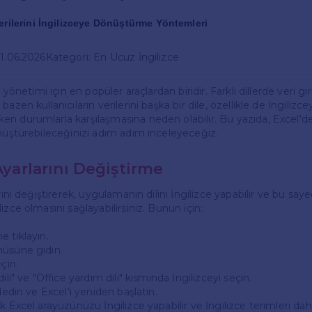
erilerini İngilizceye Dönüştürme Yöntemleri
01.06.2026
Kategori: En Ucuz İngilizce
e yönetimi için en popüler araçlardan biridir. Farklı dillerde veri g
azen kullanıcıların verilerini başka bir dile, özellikle de İngilizce
n durumlarla karşılaşmasına neden olabilir. Bu yazıda, Excel'de 
önüştürebileceğinizi adım adım inceleyeceğiz.
 Ayarlarını Değiştirme
arını değiştirerek, uygulamanın dilini İngilizce yapabilir ve bu sa
izce olmasını sağlayabilirsiniz. Bunun için:
e tıklayın.
nüsüne gidin.
çin.
ili" ve "Office yardım dili" kısmında İngilizceyi seçin.
ydedin ve Excel’i yeniden başlatın.
k Excel arayüzünüzü İngilizce yapabilir ve İngilizce terimleri da