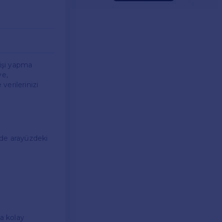
irişi yapma
ye,
verilerinizi
yede arayüzdeki
ha kolay