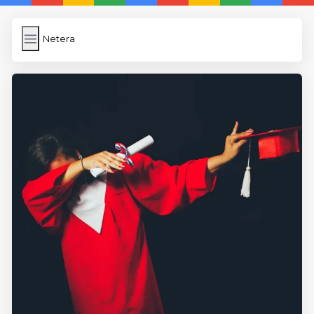
Netera
Netera
İngilizce
Dosya Yükleme
WP Cache
Anasayfa
5 Günde İngilizce
İngilizce
Dil Eğitimi
En Hızlı İngilizce
En Kolay İngilizce