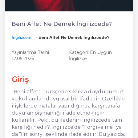
En Ucuz İngilizce
En Uygun İngilizce
Beni Affet Ne Demek İngilizcede?
Hızlı İngilizce
İngilizcemi
Beni Affet Ne Demek İngilizcede?
Yayınlanma Tarihi:
Kategori: En Uygun
12.05.2026
İngilizce
Giriş
"Beni affet", Türkçede sıklıkla duyduğumuz
ve kullanılan duygusal bir ifadedir. Özellikle
ilişkilerde, hatalar yapıldığında karşı tarafa
duyulan pişmanlığı ifade etmek için
kullanılır. Peki, bu ifadenin İngilizcede tam
karşılığı nedir? İngilizce'de "Forgive me" ya
da "I'm sorry" şeklinde ifade edilir. Bu yazıda,