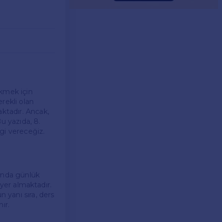
ökmek için
erekli olan
aktadır. Ancak,
u yazıda, 8.
lgi vereceğiz.
sında günlük
i yer almaktadır.
n yanı sıra, ders
ır.