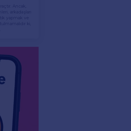
araçtır. Ancak,
eri, arkadaşları
ratik yapmak ve
ulmamalıdır ki,
.