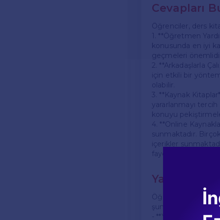
Cevapları B
Öğrenciler, ders kit
1. **Öğretmen Yardı
konusunda en iyi kay
geçmeleri önemlidir
2. **Arkadaşlarla Ça
için etkili bir yönte
olabilir.
3. **Kaynak Kitaplar*
yararlanmayı tercih 
konuyu pekiştirmeler
4. **Online Kaynakla
sunmaktadır. Birçok e
içerikler sunmaktadı
faydalı olabilir.
Yardımcı Ka
İn
Öğrencilerin ders ki
şunlardır:
- **YouTube Eğitim Kan