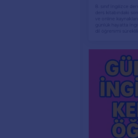
8. sınıf İngilizce der
ders kitabındaki sor
ve online kaynaklard
günlük hayatta İngi
dil öğrenimi süreklil