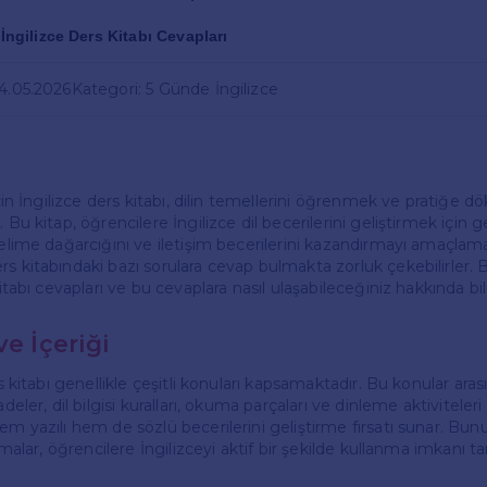
f İngilizce Ders Kitabı Cevapları
24.05.2026
Kategori: 5 Günde İngilizce
 için İngilizce ders kitabı, dilin temellerini öğrenmek ve pratiğe d
 Bu kitap, öğrencilere İngilizce dil becerilerini geliştirmek için g
kelime dağarcığını ve iletişim becerilerini kazandırmayı amaçlam
s kitabındaki bazı sorulara cevap bulmakta zorluk çekebilirler. B
 kitabı cevapları ve bu cevaplara nasıl ulaşabileceğiniz hakkında bi
ve İçeriği
ers kitabı genellikle çeşitli konuları kapsamaktadır. Bu konular ara
adeler, dil bilgisi kuralları, okuma parçaları ve dinleme aktiviteler
em yazılı hem de sözlü becerilerini geliştirme fırsatı sunar. Bunu
ırmalar, öğrencilere İngilizceyi aktif bir şekilde kullanma imkanı tan