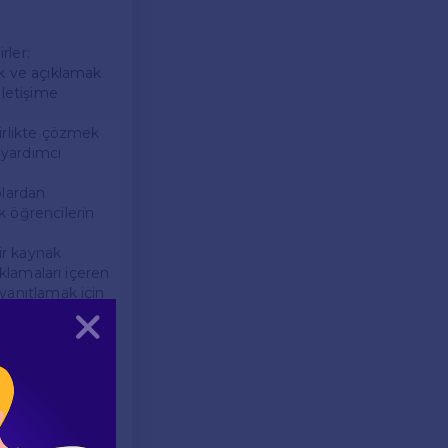
rler:
ak ve açıklamak
iletişime
birlikte çözmek
e yardımcı
plardan
ak öğrencilerin
ir kaynak
çıklamaları içeren
 yanıtlamak için
Kapat
kaynaklar
nan birçok