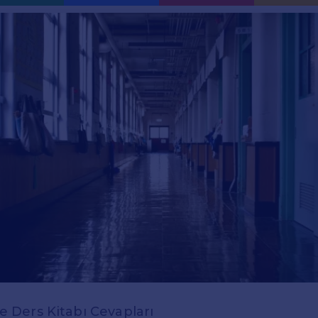
zce Ders Kitabı Cevapları