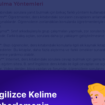
ulma Yöntemleri
abındaki sorulara yanıt bulmak için birkaç farklı yöntem kullanabili
mı**: Öğretmenler, ders kitabındaki soruların cevaplarını anlam
naklardır. Öğrencilerin zorlandıkları konularda öğretmenleriyle 
.
lışma**: Sınıf arkadaşlarıyla grup çalışmaları yapmak, zor soruları 
mdir. Farklı bakış açıları, sorulara daha iyi yaklaşım geliştirilmesin
*: Bazı öğrenciler, ders kitabındaki konularla ilgili ek kaynak kita
ederler. Bu kitaplar, daha fazla alıştırma ve farklı örnekler sunar
ine yardımcı olabilir.
r**: İnternet, ders kitabındaki sorulara cevap bulmak için geniş b
ğitim sitesi, 8. sınıf İngilizce ders kitabı ile ilgili cevapları ve a
r. Video dersler, blog yazıları ve forumlar, öğrencilerin sorularını
ynaklar
gilizce Kelime
tabındaki konuları anlamalarına yardımcı olabilecek bazı online 
alları**: İngilizce dil bilgisi ve kelime bilgisi ile ilgili dersler su