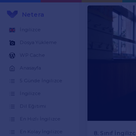
Netera
İngilizce
Dosya Yükleme
WP Cache
Anasayfa
5 Günde İngilizce
İngilizce
Dil Eğitimi
En Hızlı İngilizce
En Kolay İngilizce
8. Sınıf İngili