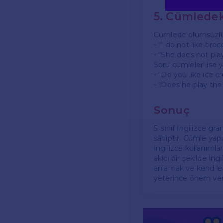
5. Cümledek
Cümlede olumsuzluk 
- "I do not like bro
- "She does not play
Soru cümleleri ise y
- "Do you like ice 
- "Does he play the 
Sonuç
5. sınıf İngilizce gr
sahiptir. Cümle yapıl
İngilizce kullanıml
akıcı bir şekilde İng
anlamak ve kendileri
yeterince önem veri