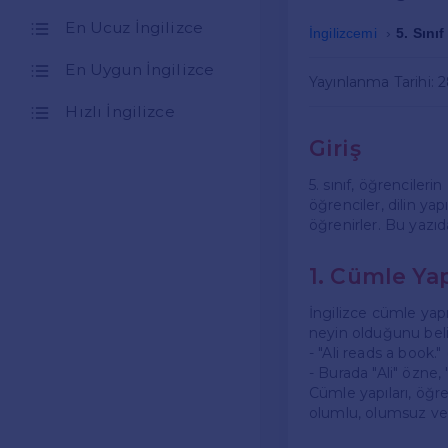
En Ucuz İngilizce
İngilizcemi
5. Sını
En Uygun İngilizce
Yayınlanma Tarihi: 
Hızlı İngilizce
Giriş
5. sınıf, öğrencileri
öğrenciler, dilin ya
öğrenirler. Bu yazıda
1. Cümle Yap
İngilizce cümle yap
neyin olduğunu beli
- "Ali reads a book." 
- Burada "Ali" özne,
Cümle yapıları, öğre
olumlu, olumsuz ve 