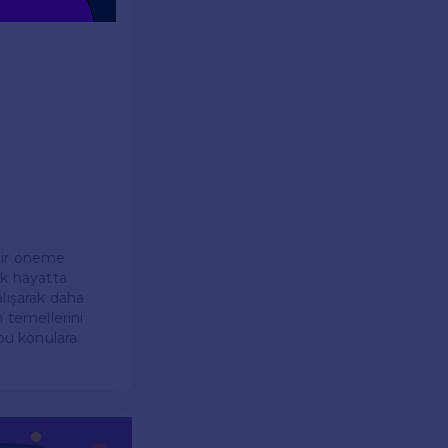
k bir öneme
lük hayatta
alışarak daha
n temellerini
 bu konulara