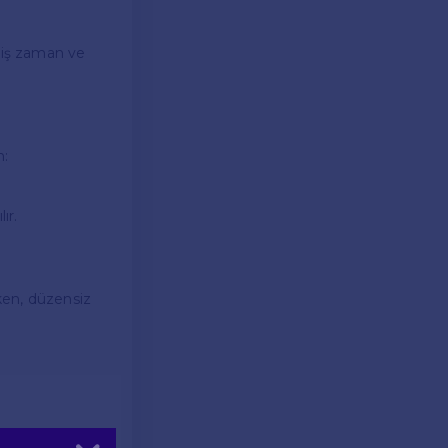
çmiş zaman ve
n:
ır.
rken, düzensiz
 kullanılır.