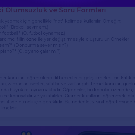
i Olumsuzluk ve Soru Formları
yapmak için genellikle "not" kelimesi kullanılır. Örneğin:
ccoli." (Brokoli sevmem.)
 football." (O, futbol oynamaz.)
ardımcı fiilin özne ile yer değiştirmesiyle oluşturulur. Örnekler:
cream?" (Dondurma sever misin?)
piano?" (O, piyano çalar mı?)
amer konuları, öğrencilerin dil becerilerini geliştirmeleri için kriti
arı, zamanlar, isimler, sıfatlar ve zarflar gibi temel konular, gün
arında büyük rol oynamaktadır. Öğrenciler, bu konular üzerinde ç
ilizce konuşabilir ve yazabilirler. Gramer kurallarını öğrenmek, dili
ni ifade etmek için gereklidir. Bu nedenle, 5. sınıf öğretiminde
lmelidir.