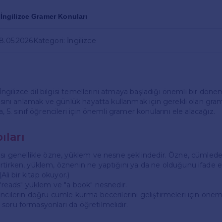
f İngilizce Gramer Konuları
28.05.2026
Kategori: İngilizce
n İngilizce dil bilgisi temellerini atmaya başladığı önemli bir dönem
pısını anlamak ve günlük hayatta kullanmak için gerekli olan gra
, 5. sınıf öğrencileri için önemli gramer konularını ele alacağız.
ıları
ısı genellikle özne, yüklem ve nesne şeklindedir. Özne, cümled
rtirken, yüklem, öznenin ne yaptığını ya da ne olduğunu ifade e
(Ali bir kitap okuyor.)
 "reads" yüklem ve "a book" nesnedir.
ncilerin doğru cümle kurma becerilerini geliştirmeleri için öneml
soru formasyonları da öğretilmelidir.