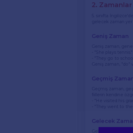
2. Zamanlar
5. sınıfta İngilizc
gelecek zaman yer a
Geniş Zaman
Geniş zaman, genel 
- "She plays tennis."
- "They go to school
Geniş zaman, "do" ve
Geçmiş Zama
Geçmiş zaman, geçmiş
fiillerin kendine özg
- "He visited his gr
- "They went to the p
Gelecek Zama
Gelecek zaman, gelece