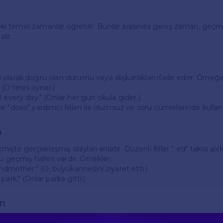
e'deki temel zamanlar öğretilir. Bunlar arasında geniş zaman, ge
lır.
olarak doğru olan durumu veya alışkanlıkları ifade eder. Örneği
 (O tenis oynar.)
 every day." (Onlar her gün okula gider.)
 "does" yardımcı fiilleri ile olumsuz ve soru cümlelerinde kullanıl
n
te gerçekleşmiş olayları anlatır. Düzenli fiiller "-ed" takısı alı
ü geçmiş halleri vardır. Örnekler:
andmother." (O, büyükannesini ziyaret etti.)
ark." (Onlar parka gitti.)
n
kte olacak olayları ifade eder. "Will" ya da "going to" yapıları ile