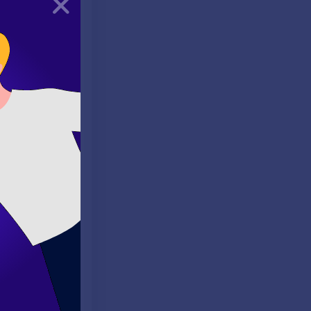
Kapat
 İsimler
um zarfları gibi